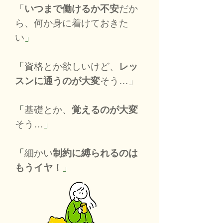
「
いつまで働けるか不安
だか
ら、何か身に着けておきた
い
」
「
資格とか欲しいけど、
レッ
スンに通うのが大変
そう…」
「
基礎とか、
覚えるのが大変
そう…
」
「
細かい
制約に縛られるのは
もうイヤ！
」