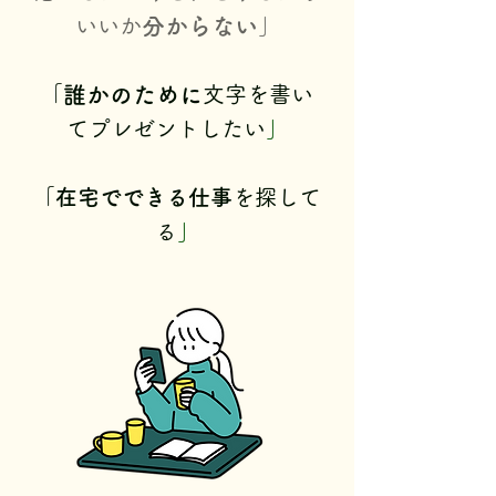
いいか
分からない
」
「
誰かのために
文字を書
い
てプレゼントしたい
」
「
在宅でできる仕
事
を探して
る
」